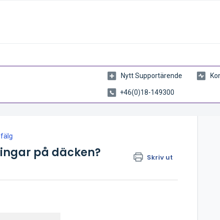
Nytt Supportärende
Kon
+46(0)18-149300
fälg
ningar på däcken?
Skriv ut