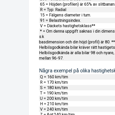
65 = Höjden (profilen) är 65% av slitbanan
R = Typ: Radial
15 = Fälgens diameter i tum.
91 = Belastningsindex.
V = Däckets hastighetsklass**
* = Om denna uppgift saknas i din dimensi
s.k
basdimension och din höjd (profil) är 80. **
Helbilsgodkända bilar kräver rätt hastigets
Helbilsgodkända är alla bilar 98 och nyare,
mellan 96-97.
Några exempel på olika hastighetsk
Q = 160 km/tim
R = 170 km/tim
S = 180 km/tim
T = 190 km/tim
U = 200 km/tim
H = 210 km/tim
V = 240 km/tim
Z = &gt;240 km/tim