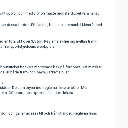
vikt upp till och med 3,5 ton måste mönsterdjupet vara minst
av dessa fordon. För lastbil, buss och personbil klass 2 med
 en totalvikt över 3,5 ton. Reglerna skiljer sig mellan fram-
på Transportstyrelsens webbplats
ubbutsticket bör vara monterade bak på fordonet. Det minskar
 gäller både fram- och bakhjulsdrivna bilar.
na
täder. De som bryter mot reglerna riskerar böter. Mer
holm, Göteborg och Uppsala finns i de lokala
n och gäller vid resa till och från utlandet. Reglerna finns i