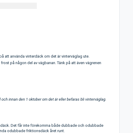
å att använda vinterdäck om det är vinterväglag ute.
r frost på någon del av vägbanan. Tänk på att även vägrenen
l och innan den 1 oktober om det är eller befaras bli vinterväglag.
nsdäck. Det får inte förekomma både dubbade och odubbade
ända odubbade friktionsdäck året runt.