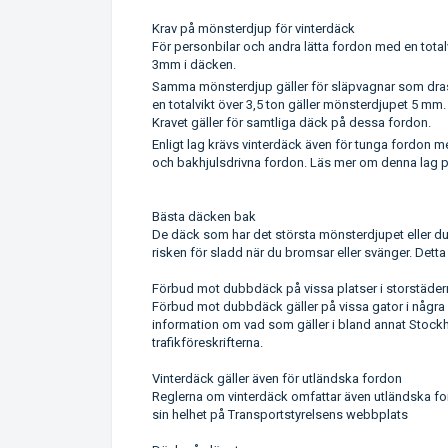
Krav på mönsterdjup för vinterdäck
För personbilar och andra lätta fordon med en total
3mm i däcken.
Samma mönsterdjup gäller för släpvagnar som dras 
en totalvikt över 3,5 ton gäller mönsterdjupet 5 mm.
Kravet gäller för samtliga däck på dessa fordon.
Enligt lag krävs vinterdäck även för tunga fordon med
och bakhjulsdrivna fordon. Läs mer om denna lag 
Bästa däcken bak
De däck som har det största mönsterdjupet eller d
risken för sladd när du bromsar eller svänger. Detta
Förbud mot dubbdäck på vissa platser i storstäder
Förbud mot dubbdäck gäller på vissa gator i några s
information om vad som gäller i bland annat Stock
trafikföreskrifterna.
Vinterdäck gäller även för utländska fordon
Reglerna om vinterdäck omfattar även utländska fordo
sin helhet på Transportstyrelsens webbplats