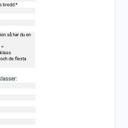
s bredd.*
on så har du en
 =
klass.
 och de flesta
lasser: