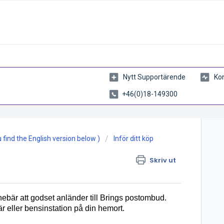
Nytt Supportärende
Kon
+46(0)18-149300
find the English version below )
Inför ditt köp
Skriv ut
nebär att godset anländer till Brings postombud.
är eller bensinstation på din hemort.