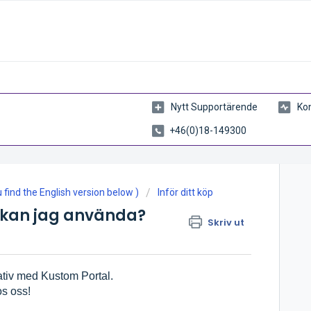
Nytt Supportärende
Kon
+46(0)18-149300
find the English version below )
Inför ditt köp
 kan jag använda?
Skriv ut
nativ med Kustom Portal.
os oss!