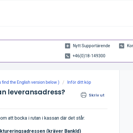
Nytt Supportärende
Kon
+46(0)18-149300
find the English version below )
Inför ditt köp
an leveransadress?
Skriv ut
m att bocka i rutan i kassan där det står:
faktureringsadressen (kräver BankId)