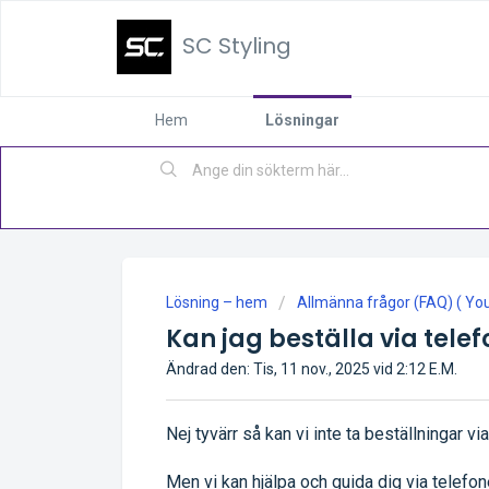
SC Styling
Hem
Lösningar
Lösning – hem
Allmänna frågor (FAQ) ( You 
Kan jag beställa via telef
Ändrad den: Tis, 11 nov., 2025 vid 2:12 E.M.
Nej tyvärr så kan vi inte ta beställningar vi
Men vi kan hjälpa och guida dig via telefon