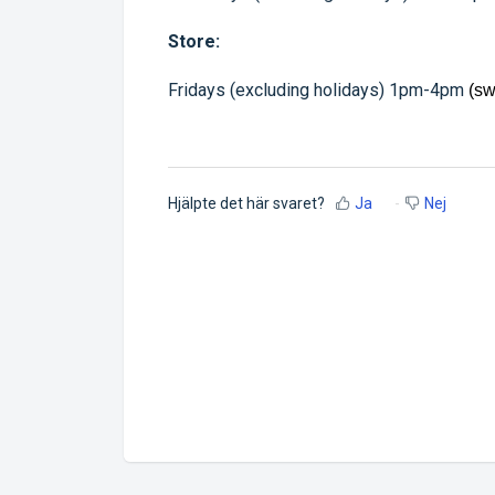
Store:
Fridays (excluding holidays) 1pm-4pm
(sw
Hjälpte det här svaret?
Ja
Nej