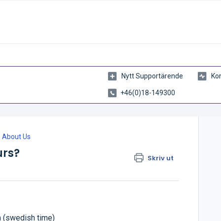
Nytt Supportärende
Kon
+46(0)18-149300
About Us
urs?
Skriv ut
 (swedish time)