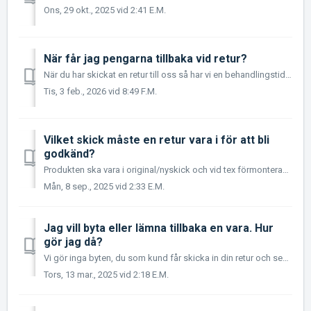
Ons, 29 okt., 2025 vid 2:41 E.M.
När får jag pengarna tillbaka vid retur?
När du har skickat en retur till oss så har vi en behandlingstid på mellan 1-4 veckor beroende på säsong. När din retur är färdigbehandlad så får du ett ma...
Tis, 3 feb., 2026 vid 8:49 F.M.
Vilket skick måste en retur vara i för att bli
godkänd?
Produkten ska vara i original/nyskick och vid tex förmonterad tejp så ska skyddplasten på tejpen sitta kvar, för att vi ska kunna godkänna returen. (Tex...
Mån, 8 sep., 2025 vid 2:33 E.M.
Jag vill byta eller lämna tillbaka en vara. Hur
gör jag då?
Vi gör inga byten, du som kund får skicka in din retur och sedan beställa det du vill ha via hemsidan. Du får returnera alla lagervaror inom 60 dagar oc...
Tors, 13 mar., 2025 vid 2:18 E.M.