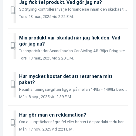
Jag fick fel produkt. Vad gör jag nu?
SC Styling kontrollerar varje försändelse innan den skickas till dig. Skulle produkten ändå vara felexpedierad när den anländer så åtar vi oss att kostnad...
Tors, 13 mar., 2025 vid 2:22 E.M.
Min produkt var skadad när jag fick den. Vad
gör jag nu?
Transportskador Scandinavian Car Styling AB följer Brings regler för skadat gods. Eftersom Brings garanti inte gäller sju dagar efter leverans är det mycke...
Tors, 13 mar., 2025 vid 2:20 E.M.
Hur mycket kostar det att returnera mitt
paket?
Returhanteringsavgiften ligger på mellan 149kr - 1499kr beroende på paketets mått och vikt. När vi gör i ordning ditt returärende så kommer du få informat...
Mån, 8 sep., 2025 vid 2:39 E.M.
Hur gör man en reklamation?
Om du upptäcker några fel eller brister i de produkter du har köpt hos oss, vänligen kontakta vår kundtjänst omedelbart via www.scstyling.com/kontakt eller ...
Mån, 17 nov., 2025 vid 2:21 E.M.