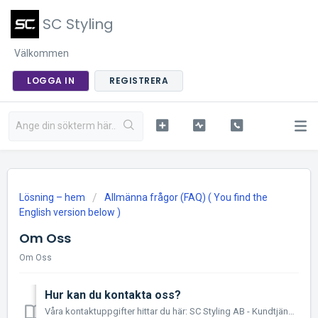
SC Styling
Välkommen
LOGGA IN
REGISTRERA
Lösning – hem
Allmänna frågor (FAQ) ( You find the
English version below )
Om Oss
Om Oss
Hur kan du kontakta oss?
Våra kontaktuppgifter hittar du här: SC Styling AB - Kundtjänst & Support Du kan nå oss i första hand på mail och telefon, men vi har även en chatt, n...