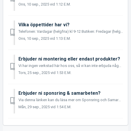
Ons, 10 sep., 2025 vid 1:12 E.M.
Vilka öppettider har vi?
Telefonen: Vardagar (helgfria) kl 9-12 Butiken: Fredagar (helgfria) kl 13-16
Ons, 10 sep., 2025 vid 1:13 E.M.
Erbjuder ni montering eller endast produkter?
Vi har ingen verkstad här hos oss, så vi kan inte erbjuda någon montering av produkter. Däremot så utför vi BSR motoroptimering, både OBD optimering och äv...
Tors, 25 sep., 2025 vid 1:53 E.M.
Erbjuder ni sponsring & samarbeten?
Via denna länken kan du läsa mer om Sponsring och Samarbeten: Sponsring & samarbeten
Mån, 29 sep., 2025 vid 1:54 E.M.